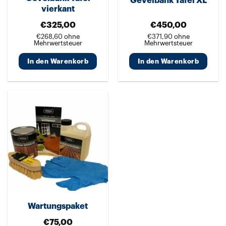
Gevelbank Tafel XL
der
vierkant
Produktseite
€
325,00
€
450,00
gewählt
€
268,60
ohne
€
371,90
ohne
werden
Mehrwertsteuer
Mehrwertsteuer
In den Warenkorb
In den Warenkorb
Wartungspaket
€
75,00