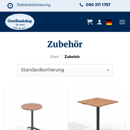
Zum
050 211 1757
Diebstahlsicherung
Nachhaltig
Lange Lebensdauer
Inhalt
springen
Zubehör
Zubehör
Start
/