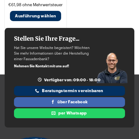
€
61,98
ohne Mehrwertsteuer
Ausführung wählen
Dieses
Produkt
Stellen Sie Ihre Frage...
weist
Hat Sie unsere Website begeistert? Möchten
mehrere
Sie mehr Informationen über die Herstellung
Varianten
einer Fassadenbank?
auf.
Nehmen Sie Kontakt mit uns auf!
Die
Verfügbar von: 09:00 - 18:00
Optionen
können
Beratungstermin vereinbaren
auf
über Facebook
der
Produktseite
per Whatsapp
gewählt
werden