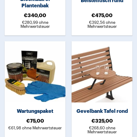
Beistelltisch rund
Plantenbak
€
340,00
€
475,00
€
280,99
ohne
€
392,56
ohne
Mehrwertsteuer
Mehrwertsteuer
Dieses
Produkt
weist
mehrere
Varianten
auf.
Die
Optionen
können
auf
Wartungspaket
Gevelbank Tafel rond
der
Produktseite
€
75,00
€
325,00
gewählt
€
61,98
ohne Mehrwertsteuer
€
268,60
ohne
Mehrwertsteuer
werden