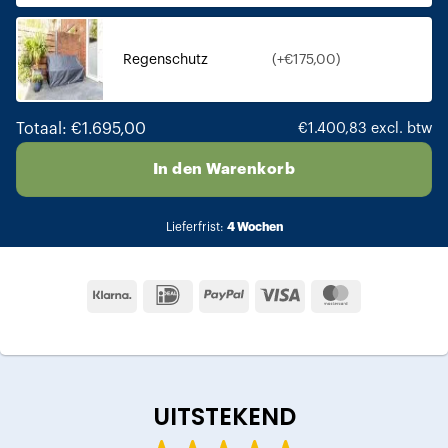
Regenschutz
(+€175,00)
Totaal: €1.695,00
€1.400,83 excl. btw
In den Warenkorb
Lieferfrist:
4 Wochen
Klarna
IDeal
PayPal
Visa
MasterCard
UITSTEKEND