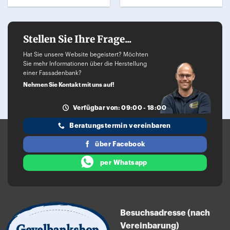
Dieses
Produkt
weist
Stellen Sie Ihre Frage...
mehrere
Varianten
Hat Sie unsere Website begeistert? Möchten
Sie mehr Informationen über die Herstellung
auf.
einer Fassadenbank?
Die
Nehmen Sie Kontakt mit uns auf!
Optionen
können
Verfügbar von: 09:00 - 18:00
auf
Beratungstermin vereinbaren
der
über Facebook
Produktseite
gewählt
per Whatsapp
werden
Besuchsadresse (nach
Vereinbarung)