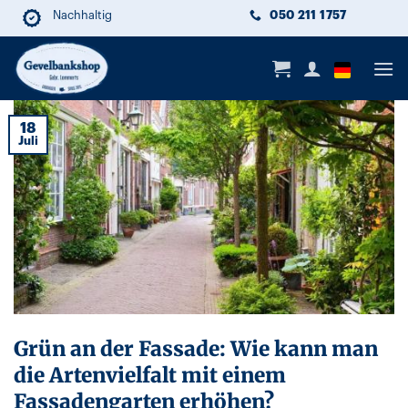
Zum
050 211 1757
Diebstahlsicherung
Nachhaltig
Lange Lebensdauer
Inhalt
springen
18
Juli
Grün an der Fassade: Wie kann man
die Artenvielfalt mit einem
Fassadengarten erhöhen?