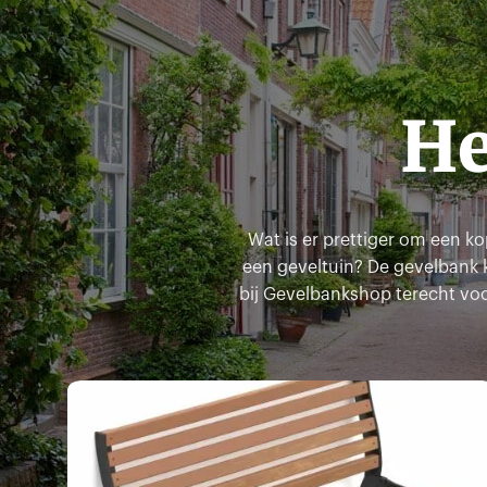
He
Wat is er prettiger om een ko
een geveltuin? De gevelbank k
bij Gevelbankshop terecht voo