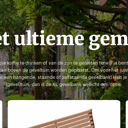
t ultieme ge
pje koffie te drinken of van de zon te genieten terwijl je b
an boven de geveltuin worden geplaatst. Om voor het juist
r een hangende, staande of zelfstaande gevelbank! Heb je
(gevel)tuin, dan is de XL gevelbank wellicht een optie.