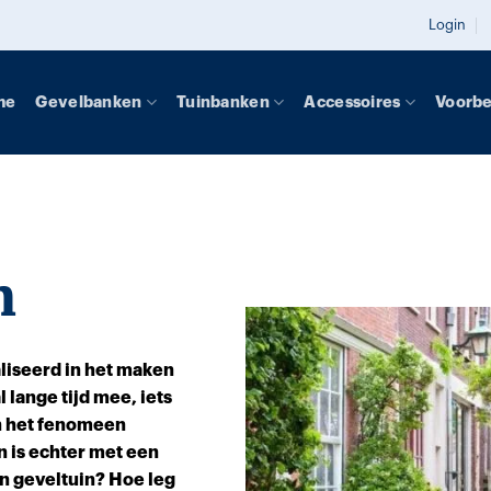
Login
me
Gevelbanken
Tuinbanken
Accessoires
Voorb
n
liseerd in het maken
 lange tijd mee, iets
n het fenomeen
n is echter met een
n geveltuin? Hoe leg