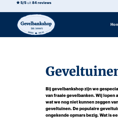
Ga
5/5
uit
84 reviews
naar
inhoud
Ho
Geveltuine
Bij gevelbankshop zijn we gespecia
van fraaie gevelbanken. Wij lopen al
wat we nog niet kunnen zeggen va
geveltuinen. De populaire geveltui
ongekende opmars bezig. Wat is ee