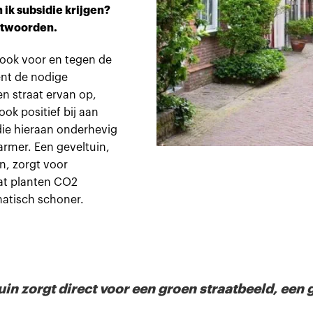
 ik subsidie krijgen?
antwoorden.
rook voor en tegen de
ent de nodige
en straat ervan op,
ok positief bij aan
ie hieraan onderhevig
rmer. Een geveltuin,
en, zorgt voor
at planten CO2
atisch schoner.
tuin zorgt direct voor een
groen straatbeeld, een g