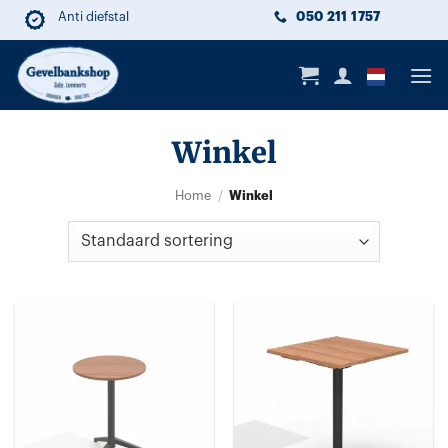
Ga
050 211 1757
Anti diefstal
Duurzaam
Lange levensduur
naar
inhoud
Winkel
Winkel
Home
/