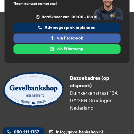
Deze
Deze
Neem contact op met ons!
optie
optie
Bereikbaar van: 09:00 - 18:00
kan
kan
gekozen
gekozen
Adviesgesprek inplannen
worden
worden
via Facebook
op
op
de
de
via Whatsapp
productpagina
productpagina
Bezoekadres (op
afspraak)
Duinkerkenstraat 13A
9723BN Groningen
Nederland
050 211 1757
info@gevelbankshop.nl