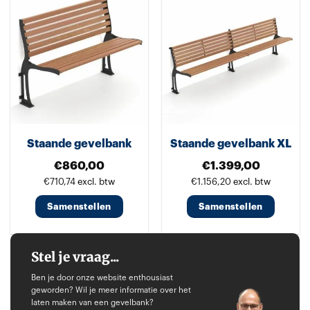
heeft
heeft
meerdere
meerdere
variaties.
variaties.
Deze
Deze
optie
optie
kan
kan
gekozen
gekozen
worden
worden
Staande gevelbank
Staande gevelbank XL
op
op
de
de
€
860,00
€
1.399,00
productpagina
productpagina
€
710,74
excl. btw
€
1.156,20
excl. btw
Samenstellen
Samenstellen
Dit
Dit
product
product
Stel je vraag...
heeft
heeft
Ben je door onze website enthousiast
meerdere
meerdere
geworden? Wil je meer informatie over het
variaties.
variaties.
laten maken van een gevelbank?