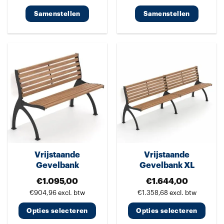
Samenstellen
Samenstellen
Dit
Dit
product
product
heeft
heeft
meerdere
meerdere
variaties.
variaties.
Deze
Deze
optie
optie
kan
kan
gekozen
gekozen
worden
worden
Vrijstaande
Vrijstaande
op
op
Gevelbank
Gevelbank XL
de
de
€
1.095,00
€
1.644,00
productpagina
productpagina
€
904,96
excl. btw
€
1.358,68
excl. btw
Opties selecteren
Opties selecteren