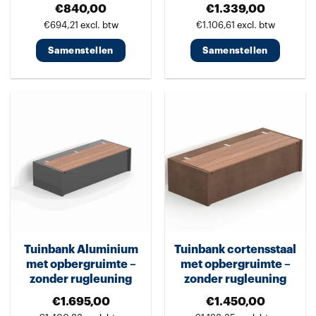
€
840,00
€
1.339,00
productpagina
productpagina
€
694,21
excl. btw
€
1.106,61
excl. btw
Samenstellen
Samenstellen
Dit
Dit
product
product
heeft
heeft
meerdere
meerdere
variaties.
variaties.
Deze
Deze
optie
optie
kan
kan
gekozen
gekozen
worden
worden
Tuinbank Aluminium
Tuinbank cortensstaal
op
op
met opbergruimte –
met opbergruimte –
de
de
zonder rugleuning
zonder rugleuning
productpagina
productpagina
€
1.695,00
€
1.450,00