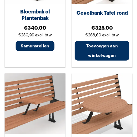
Bloembak of
Gevelbank Tafel rond
Plantenbak
€
340,00
€
325,00
€
280,99
excl. btw
€
268,60
excl. btw
Samenstellen
Toevoegen aan
winkelwagen
Dit
product
heeft
meerdere
variaties.
Deze
optie
kan
gekozen
worden