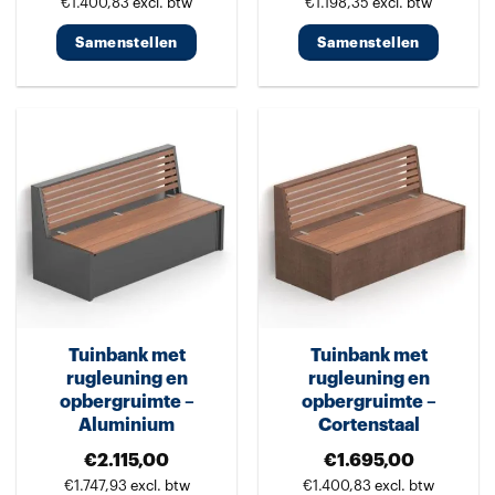
€
1.400,83
excl. btw
€
1.198,35
excl. btw
Samenstellen
Samenstellen
Dit
Dit
product
product
heeft
heeft
meerdere
meerdere
variaties.
variaties.
Deze
Deze
optie
optie
kan
kan
gekozen
gekozen
worden
worden
Tuinbank met
Tuinbank met
op
op
rugleuning en
rugleuning en
de
de
opbergruimte –
opbergruimte –
productpagina
productpagina
Aluminium
Cortenstaal
€
2.115,00
€
1.695,00
€
1.747,93
excl. btw
€
1.400,83
excl. btw