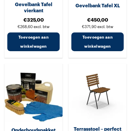
Gevelbank Tafel
Gevelbank Tafel XL
op
vierkant
de
€
325,00
€
450,00
productpagina
€
268,60
excl. btw
€
371,90
excl. btw
Toevoegen aan
Toevoegen aan
winkelwagen
winkelwagen
Terrasstoel – perfect
Onderhoudspakket