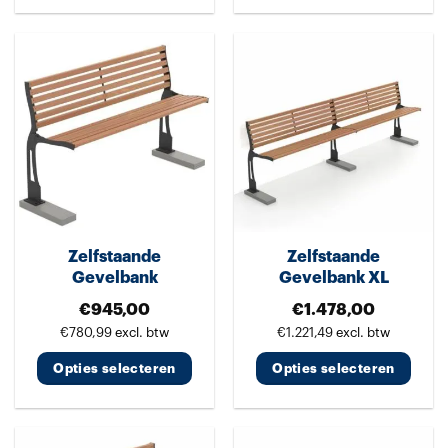
Dit
Dit
product
product
heeft
heeft
meerdere
meerdere
variaties.
variaties.
Deze
Deze
optie
optie
kan
kan
gekozen
gekozen
worden
worden
Zelfstaande
Zelfstaande
op
op
Gevelbank
Gevelbank XL
de
de
€
945,00
€
1.478,00
productpagina
productpagina
€
780,99
excl. btw
€
1.221,49
excl. btw
Opties selecteren
Opties selecteren
Dit
Dit
product
product