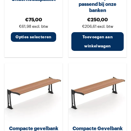
passend bij onze
banken
€
75,00
€
250,00
€
61,98
excl. btw
€
206,61
excl. btw
Opties selecteren
Toevoegen aan
winkelwagen
Dit
product
heeft
meerdere
variaties.
Deze
optie
kan
gekozen
worden
Compacte gevelbank
Compacte Gevelbank
op