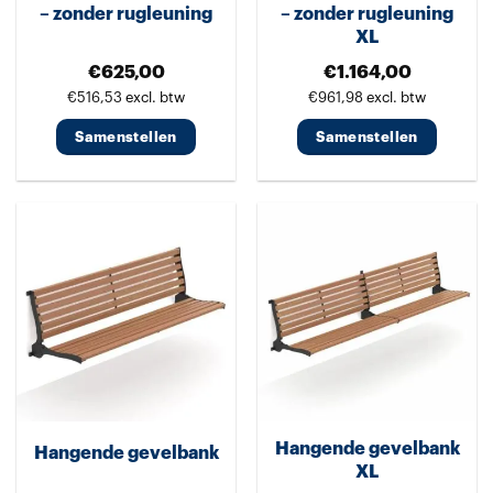
– zonder rugleuning
– zonder rugleuning
de
XL
productpagina
€
625,00
€
1.164,00
€
516,53
excl. btw
€
961,98
excl. btw
Samenstellen
Samenstellen
Dit
Dit
product
product
heeft
heeft
meerdere
meerdere
variaties.
variaties.
Deze
Deze
optie
optie
kan
kan
gekozen
gekozen
worden
worden
Hangende gevelbank
Hangende gevelbank
op
op
XL
de
de