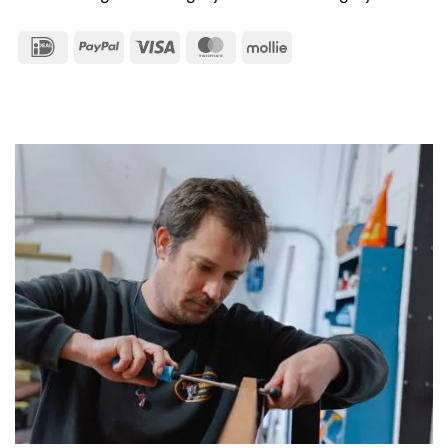
IDeal
PayPal
Visa
MasterCard
Mollie