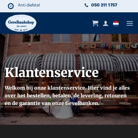
Ga
050 211 1757
Anti diefstal
Duurzaam
Lange levensduur
naar
inhoud
Klantenservice
Welkom bij onze klantenservice. Hier vind je alles
over het bestellen, betalen, de levering, retouren
en de garantie van onze Gevelbanken.