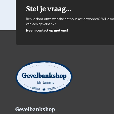
Deze
Stel je vraag...
optie
kan
Ben je door onze website enthousiast geworden? Wil je me
van een gevelbank?
gekozen
Neem contact op met ons!
worden
op
de
productpagina
Gevelbankshop