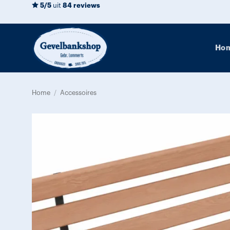
Ga
5/5
uit
84 reviews
naar
inhoud
Ho
Home
/
Accessoires