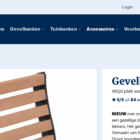
Login
me
Gevelbanken
Tuinbanken
Accessoires
Voorb
Gevel
Altijd plek vo
5/5
uit
84 r
NIEUW
met on
een gezellige z
lekkers. Het ge
Gemaakt van h
Groot voordeel 