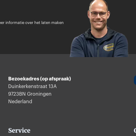
Deze
optie
kan
er informatie over het laten maken
gekozen
worden
op
de
productpagina
Bezoekadres (op afspraak)
Duinkerkenstraat 13A
9723BN Groningen
Nederland
Service