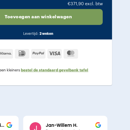
€
371,90
excl. btw
Toevoegen aan winkelwagen
Levertijd:
2 weken
Klarna
IDeal
PayPal
Visa
MasterCard
 een kleiners
bestel de standaard gevelbank tafel
Cathelijne Meyer Viol
Jan-Willem H.