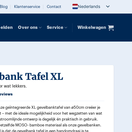
Nederlands
Blog
Klantenservice
Contact
eelden
Over ons
Service
Winkelwagen
bank Tafel XL
or wat lekkers.
eviews
ze geïntegreerde XL gevelbanktafel van ø50cm creëer je
it – met de ideale mogelijkheid voor het wegzetten van wat
stroomlijnde ontwerp is degelijk én praktisch in gebruik.
etzelfde MOSO- bamboe materiaal als onze gevelbanken.
is dat de gevelbank tafel in een handomdraai is te