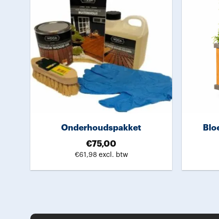
Onderhoudspakket
Blo
€
75,00
€
61,98
excl. btw
Dit
product
heeft
meerdere
variaties.