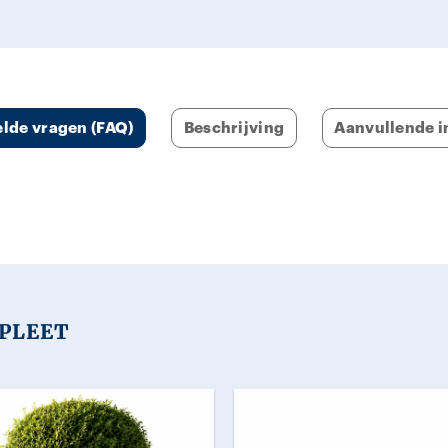
anderen ervan laten genie
kan natuurlijk maar die keuz
bij mij😊🥳
elde vragen (FAQ)
Beschrijving
Aanvullende i
PLEET