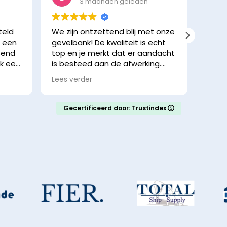
3 maanden geleden
teld
We zijn ontzettend blij met onze
Hele 
r een
gevelbank! De kwaliteit is echt
blij 
ssend
top en je merkt dat er aandacht
aanr
ik een
is besteed aan de afwerking.
en
Het contact was fijn en de
Lees verder
en
afhandeling ging vlot.
ing
aar
De bank staat prachtig in de
Gecertificeerd door: Trustindex
ze
straat en geeft meteen extra
e
sfeer. We krijgen veel leuke
ijnt
reacties van voorbijgangers.
tje
feltje
Zeker een aanrader!
okken
out is
krijgt
ebruik