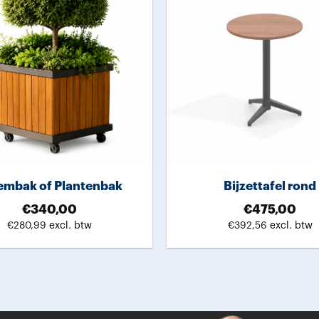
embak of Plantenbak
Bijzettafel rond
€
340,00
€
475,00
€
280,99
excl. btw
€
392,56
excl. btw
Dit
product
heeft
meerdere
variaties.