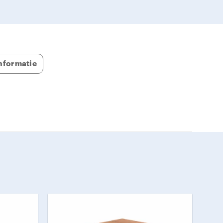
ten
e ligt
nformatie