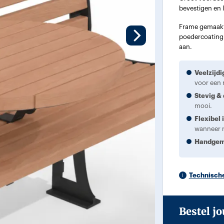
bevestigen en 
Frame gemaakt 
poedercoating i
aan.
Veelzijdi
voor een 
Stevig &
mooi.
Flexibel 
wanneer 
Handge
Technische
Bestel j