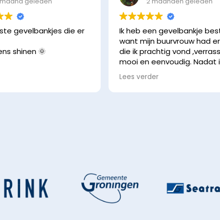
 maand geleden
2 maanden geleden
te gevelbankjes die er
Ik heb een gevelbankje bes
want mijn buurvrouw had e
eens shinen 🌞
die ik prachtig vond ,verra
mooi en eenvoudig. Nadat 
offerte kreeg , de factuur 
Lees verder
betaald had was hij er binn
enkele dagen. Op de reken
stond een aantal weken m
binnen een week stonden 
voor mijn deur na een appj
uiteraard. Zodra de zon sch
zit ik heerlijk met een koffie
en/of een boek! Een klein ta
in het midden voor twee m
of kopjes koffie/thee! Het h
prachtig van kleur, warm! Je 
er een slotje bij zodat niet
iedereen zomaar altijd er g
van kan maken. Een uurtje