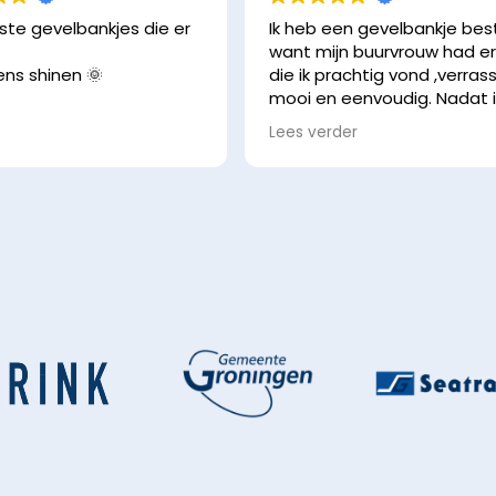
te gevelbankjes die er
Ik heb een gevelbankje bes
want mijn buurvrouw had e
eens shinen 🌞
die ik prachtig vond ,verra
mooi en eenvoudig. Nadat 
offerte kreeg , de factuur 
Lees verder
betaald had was hij er binn
enkele dagen. Op de reken
stond een aantal weken m
binnen een week stonden 
voor mijn deur na een appj
uiteraard. Zodra de zon sch
zit ik heerlijk met een koffie
en/of een boek! Een klein ta
in het midden voor twee m
of kopjes koffie/thee! Het h
prachtig van kleur, warm! Je 
er een slotje bij zodat niet
iedereen zomaar altijd er g
van kan maken. Een uurtje
anderen ervan laten genie
kan natuurlijk maar die keuz