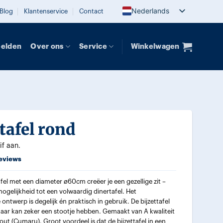
Nederlands
Blog
Klantenservice
Contact
eelden
Over ons
Service
Winkelwagen
ttafel rond
if aan.
eviews
fel met een diameter ø60cm creëer je een gezellige zit –
ogelijkheid tot een volwaardig dinertafel. Het
ontwerp is degelijk én praktisch in gebruik. De bijzettafel
maar kan zeker een stootje hebben. Gemaakt van A kwaliteit
ut (Cumaru). Groot voordeel is dat de bijzettafel in een