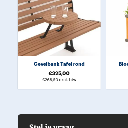
Gevelbank Tafel rond
Blo
€
325,00
€
268,60
excl. btw
Stel je vraag...