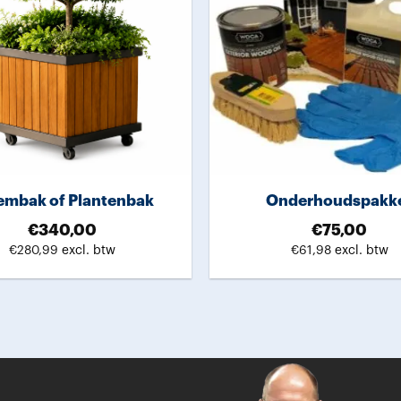
embak of Plantenbak
Onderhoudspakk
€
340,00
€
75,00
€
280,99
excl. btw
€
61,98
excl. btw
Dit
Dit
product
product
heeft
heeft
meerdere
meerder
variaties.
variaties.
Deze
Deze