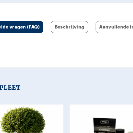
bij mij😊🥳
elde vragen (FAQ)
Beschrijving
Aanvullende i
PLEET