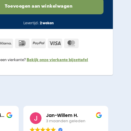
Toevoegen aan winkelwagen
Levertijd:
2 weken
Klarna
IDeal
PayPal
Visa
MasterCard
 een vierkante?
Bekijk onze vierkante bijzettafel
Cathelijne Meyer Viol
Jan-Willem H.
3 maanden geleden