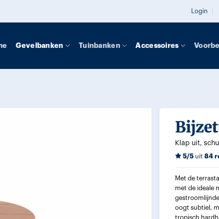
Login
me
Gevelbanken
Tuinbanken
Accessoires
Voorb
Bijze
Klap uit, schu
5/5
uit
84 r
Met de terrasta
met de ideale m
gestroomlijnde 
oogt subtiel, 
tropisch hardho