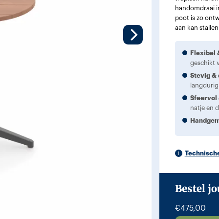
handomdraai in-
poot is zo ont
aan kan stallen
Flexibel
geschikt 
Stevig &
langdurig
Sfeervol
natje en 
Handge
Technische
Bestel jo
€
475,00