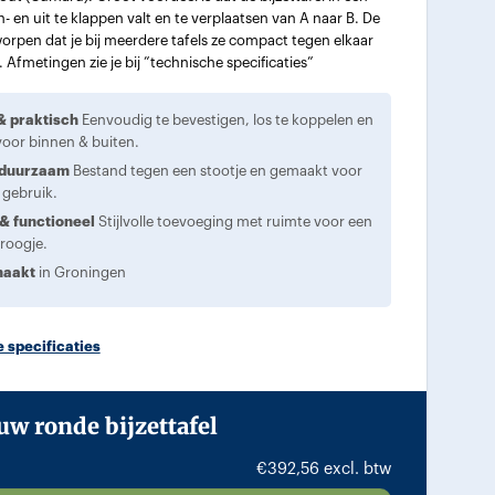
 en uit te klappen valt en te verplaatsen van A naar B. De
worpen dat je bij meerdere tafels ze compact tegen elkaar
. Afmetingen zie je bij ”technische specificaties”
 & praktisch
Eenvoudig te bevestigen, los te koppelen en
voor binnen & buiten.
 duurzaam
Bestand tegen een stootje en gemaakt voor
 gebruik.
 & functioneel
Stijlvolle toevoeging met ruimte voor een
droogje.
maakt
in Groningen
 specificaties
uw ronde bijzettafel
€
392,56
excl. btw