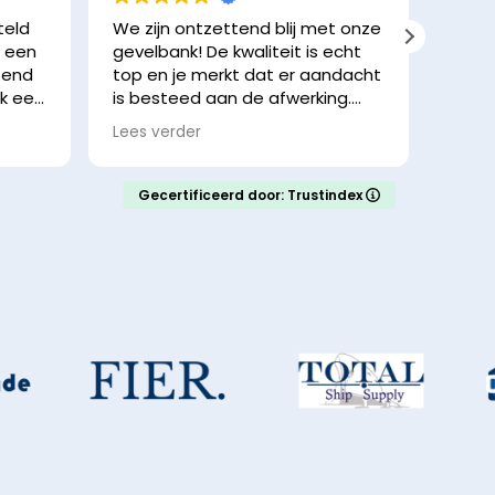
teld
We zijn ontzettend blij met onze
Hele 
r een
gevelbank! De kwaliteit is echt
blij 
ssend
top en je merkt dat er aandacht
aanr
ik een
is besteed aan de afwerking.
en
Het contact was fijn en de
Lees verder
en
afhandeling ging vlot.
ing
aar
De bank staat prachtig in de
Gecertificeerd door: Trustindex
ze
straat en geeft meteen extra
e
sfeer. We krijgen veel leuke
ijnt
reacties van voorbijgangers.
tje
feltje
Zeker een aanrader!
okken
out is
krijgt
ebruik
ten
e ligt