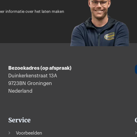
optie
optie
kan
kan
er informatie over het laten maken
gekozen
gekozen
worden
worden
op
op
de
de
productpagina
product
Bezoekadres (op afspraak)
Duinkerkenstraat 13A
9723BN Groningen
Nederland
Service
Voorbeelden