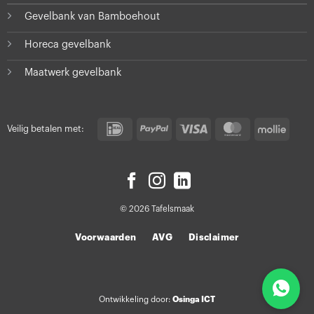
Gevelbank van Bamboehout
Horeca gevelbank
Maatwerk gevelbank
IDeal
PayPal
Visa
MasterCard
Molli
Veilig betalen met:
© 2026 Tafelsmaak
Voorwaarden
AVG
Disclaimer
Osinga ICT
Ontwikkeling door: