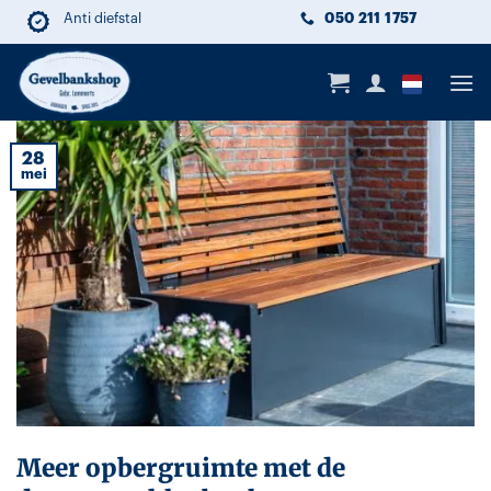
Ga
050 211 1757
Anti diefstal
Duurzaam
Lange levensduur
naar
inhoud
28
mei
Meer opbergruimte met de