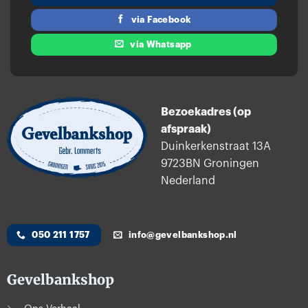
via Facebook
via Whatsapp
Bezoekadres (op
afspraak)
Duinkerkenstraat 13A
9723BN Groningen
Nederland
050 211 1757
info@gevelbankshop.nl
Gevelbankshop